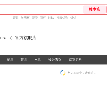
茶具
玻璃杯
茶壶
茶杯
Nike
潮表优选
炒锅
uratic）官方旗舰店
餐具
茶具
水具
设计系列
盛宴系列
努力加载中，请稍后...