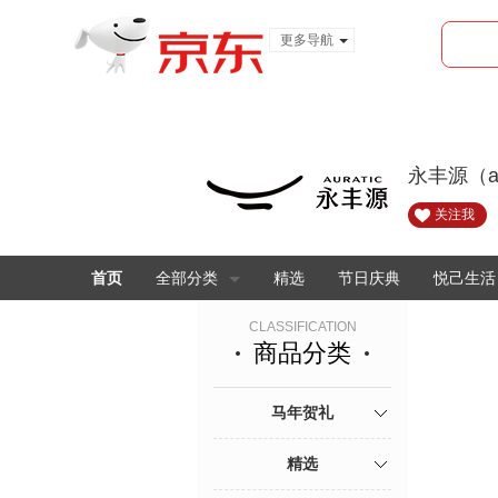
更多导航
服装城
食品
金融
永丰源（a
关注我
首页
全部分类
精选
节日庆典
悦己生活
CLASSIFICATION
商品分类
马年贺礼
精选