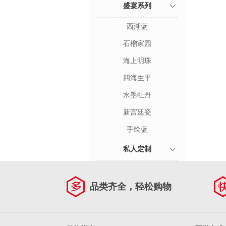
盛宴系列
西湖蓝
石榴家园
海上明珠
四海生平
水墨牡丹
新宫廷瓷
手绘蓝
私人定制
品类齐全，轻松购物